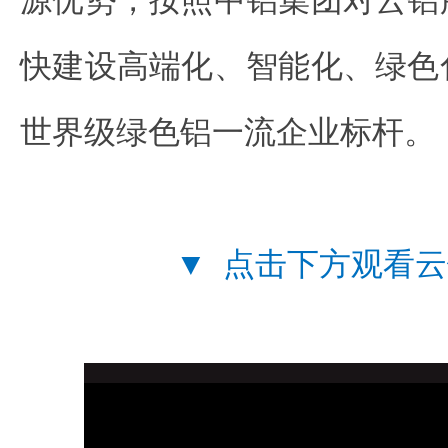
源优势，按照中铝集团对云铝
快建设高端化、智能化、绿色
世界级绿色铝一流企业标杆。
▼
点击下方观看云