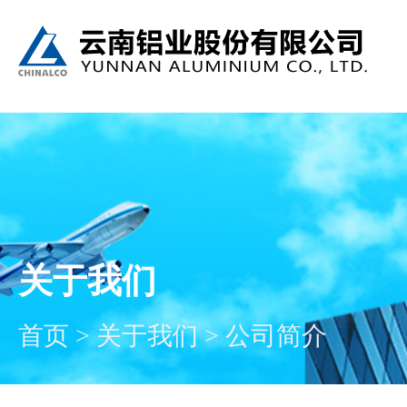
关于我们
首页
>
关于我们
>
公司简介